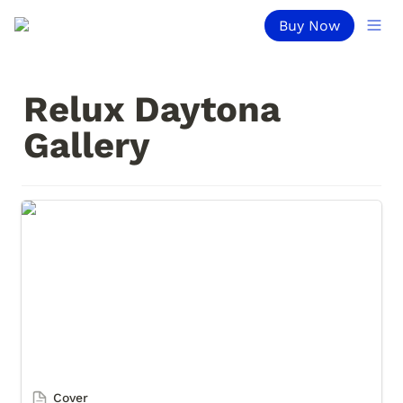
Buy Now
Relux Daytona 
Gallery
Cover
Cover